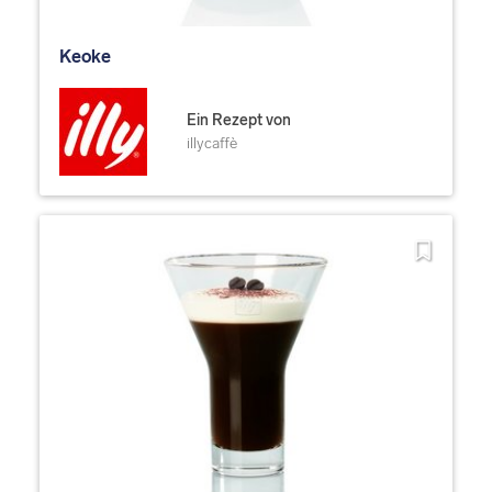
Keoke
Ein Rezept von
illycaffè