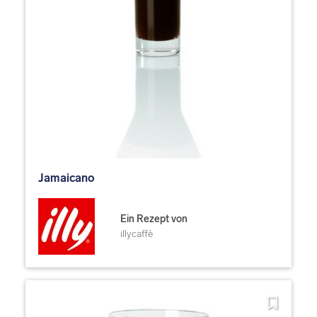
Jamaicano
Ein Rezept von
illycaffè