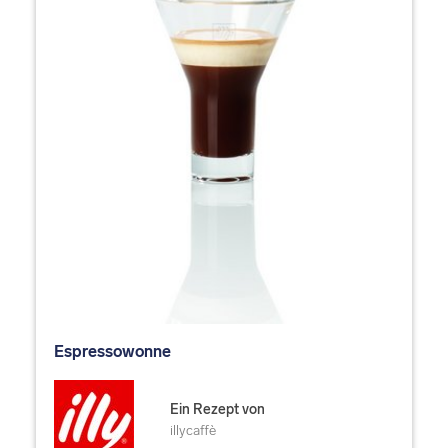
Espressowonne
Ein Rezept von
illycaffè