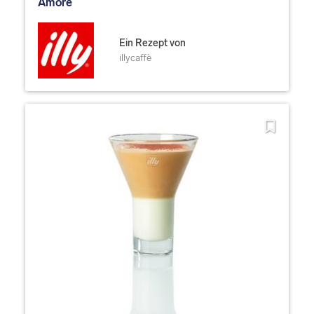
Amore
Ein Rezept von
illycaffè