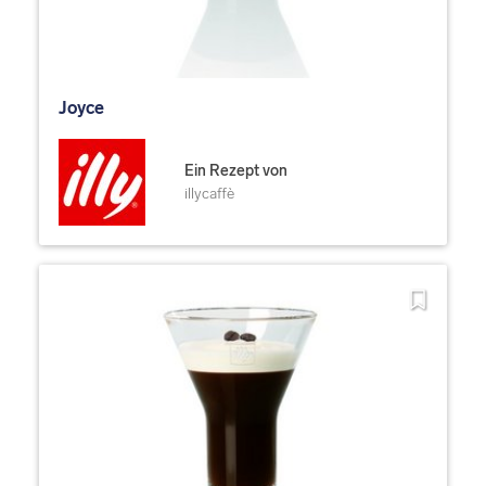
Joyce
Ein Rezept von
illycaffè