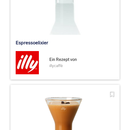
Espressoelixier
Ein Rezept von
illycaffè