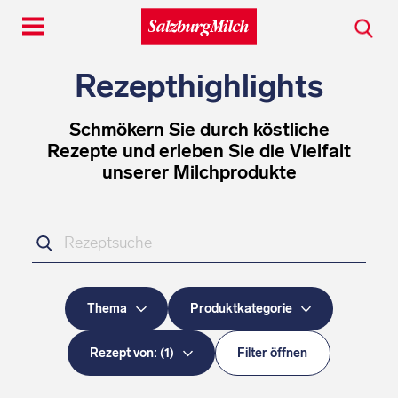
Toggle
navigation
Rezepthighlights
Schmökern Sie durch köstliche
Rezepte und erleben Sie die Vielfalt
unserer Milchprodukte
Ihr
Suchbegriff
Thema
Produktkategorie
Rezept von:
(
1
)
Filter öffnen