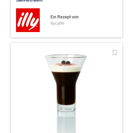
Ein Rezept von
illycaffè