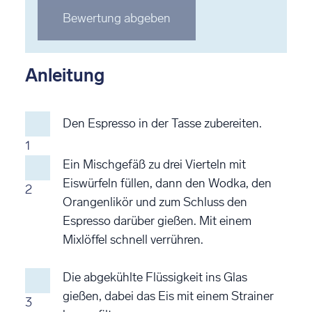
Stern
Stern
Stern
Stern
Stern
Bewertung abgeben
bewerten
bewerten
bewerten
bewerten
bewerten
Anleitung
Den Espresso in der Tasse zubereiten.
1
Ein Mischgefäß zu drei Vierteln mit
Eiswürfeln füllen, dann den Wodka, den
2
Orangenlikör und zum Schluss den
Espresso darüber gießen. Mit einem
Mixlöffel schnell verrühren.
Die abgekühlte Flüssigkeit ins Glas
gießen, dabei das Eis mit einem Strainer
3