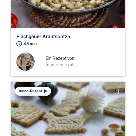
Flachgauer Krautspatzn
45 min
Ein Rezept von
food-stories.at
Video-Rezept