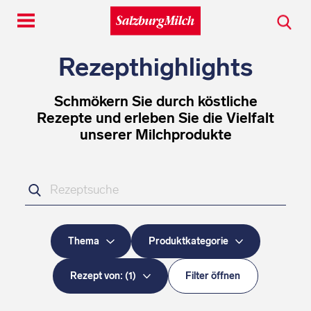
Toggle
navigation
Rezepthighlights
Schmökern Sie durch köstliche
Rezepte und erleben Sie die Vielfalt
unserer Milchprodukte
Ihr
Suchbegriff
Thema
Produktkategorie
Rezept von:
(
1
)
Filter öffnen