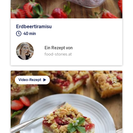
Erdbeertiramisu
40 min
Ein Rezept von
food-stories.at
Video-Rezept