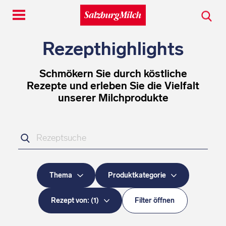
Toggle
navigation
Rezepthighlights
Schmökern Sie durch köstliche
Rezepte und erleben Sie die Vielfalt
unserer Milchprodukte
Ihr
Suchbegriff
Thema
Produktkategorie
Rezept von:
(
1
)
Filter öffnen