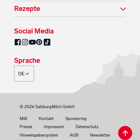
Rezepte
Social Media
SalzburgMilch auf Pinterest
SalzburgMilch auf Facebook
SalzburgMilch auf Instagram
SalzburgMilch auf YouTube
SalzburgMilch auf TikTok
Sprache
© 2026 SalzburgMilch GmbH
Milli
Kontakt
Sponsoring
Presse
Impressum
Datenschutz
Hinweisgebersystem
AGB
Newsletter