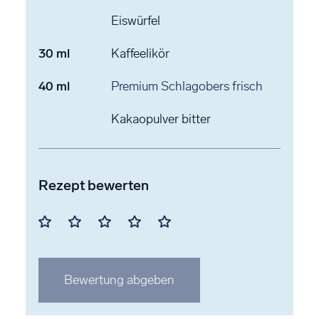
Eiswürfel
30
ml
Kaffeelikör
40
ml
Premium Schlagobers
frisch
Kakaopulver
bitter
Rezept bewerten
Mit
Mit
Mit
Mit
Mit
1
2
3
4
5
Stern
Stern
Stern
Stern
Stern
Bewertung abgeben
bewerten
bewerten
bewerten
bewerten
bewerten