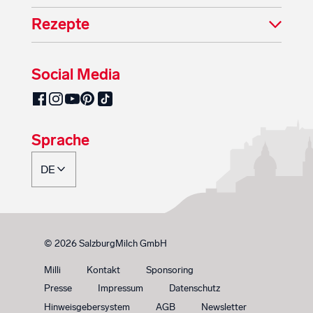
Rezepte
Social Media
SalzburgMilch auf Pinterest
SalzburgMilch auf Facebook
SalzburgMilch auf Instagram
SalzburgMilch auf YouTube
SalzburgMilch auf TikTok
Sprache
© 2026 SalzburgMilch GmbH
Milli
Kontakt
Sponsoring
Presse
Impressum
Datenschutz
Hinweisgebersystem
AGB
Newsletter