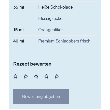
35
ml
Heiße Schokolade
Flüssigzucker
15
ml
Orangenlikör
40
ml
Premium Schlagobers
frisch
Rezept bewerten
Mit
Mit
Mit
Mit
Mit
1
2
3
4
5
Stern
Stern
Stern
Stern
Stern
Bewertung abgeben
bewerten
bewerten
bewerten
bewerten
bewerten