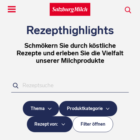
Toggle
navigation
Rezepthighlights
Schmökern Sie durch köstliche
Rezepte und erleben Sie die Vielfalt
unserer Milchprodukte
Ihr
Suchbegriff
Thema
Produktkategorie
Rezept von:
Filter öffnen