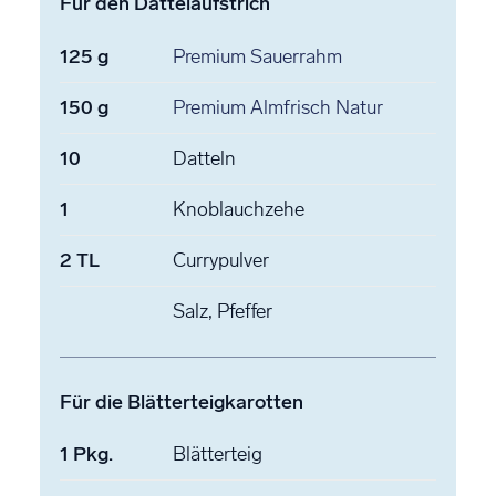
Für den Dattelaufstrich
125
g
Premium Sauerrahm
150
g
Premium Almfrisch Natur
10
Datteln
1
Knoblauchzehe
2
TL
Currypulver
Salz, Pfeffer
Für die Blätterteigkarotten
1
Pkg.
Blätterteig