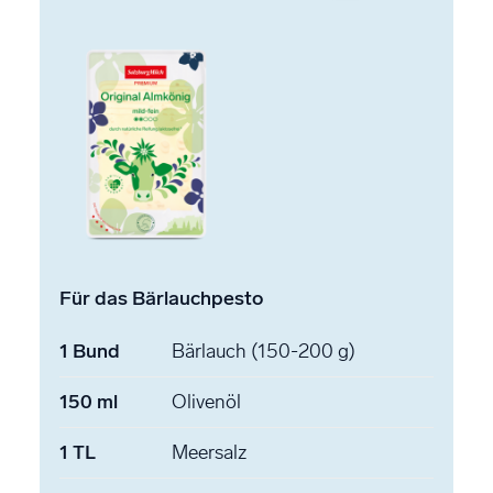
Für das Bärlauchpesto
1
Bund
Bärlauch
(150-200 g)
150
ml
Olivenöl
1
TL
Meersalz