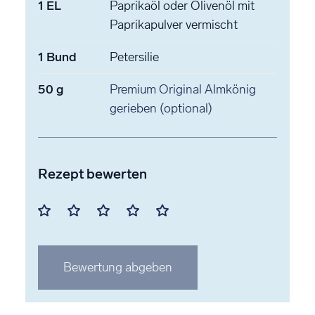
1
EL
Paprikaöl
oder Olivenöl mit
Paprikapulver vermischt
1
Bund
Petersilie
50
g
Premium Original Almkönig
gerieben (optional)
Rezept bewerten
Mit
Mit
Mit
Mit
Mit
1
2
3
4
5
Stern
Stern
Stern
Stern
Stern
Bewertung abgeben
bewerten
bewerten
bewerten
bewerten
bewerten