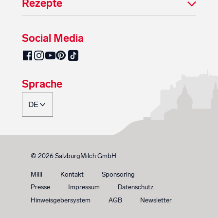
Rezepte
Social Media
SalzburgMilch auf Pinterest
SalzburgMilch auf Facebook
SalzburgMilch auf Instagram
SalzburgMilch auf YouTube
SalzburgMilch auf TikTok
Sprache
© 2026 SalzburgMilch GmbH
Milli
Kontakt
Sponsoring
Presse
Impressum
Datenschutz
Hinweisgebersystem
AGB
Newsletter