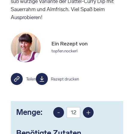
süß würzige Variante der Dattel-Curry Dip mit
Sauerrahm und Almfrisch. Viel Spaß beim
Ausprobieren!
Ein Rezept von
topfen.nockerl
Teilen
Rezept drucken
Menge:
-
+
Portion
Portion
reduzieren
erhöhen
Benötigte Zutaten