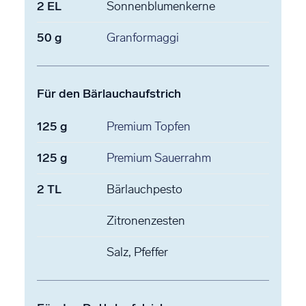
2
EL
Sonnenblumenkerne
50
g
Granformaggi
Für den Bärlauchaufstrich
125
g
Premium Topfen
125
g
Premium Sauerrahm
2
TL
Bärlauchpesto
Zitronenzesten
Salz, Pfeffer