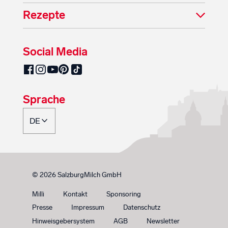
Rezepte
Social Media
SalzburgMilch auf Pinterest
SalzburgMilch auf Facebook
SalzburgMilch auf Instagram
SalzburgMilch auf YouTube
SalzburgMilch auf TikTok
Sprache
© 2026 SalzburgMilch GmbH
Milli
Kontakt
Sponsoring
Presse
Impressum
Datenschutz
Hinweisgebersystem
AGB
Newsletter