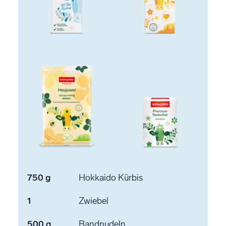
750
g
Hokkaido Kürbis
1
Zwiebel
500
g
Bandnudeln