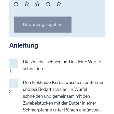
Mit
Mit
Mit
Mit
Mit
1
2
3
4
5
Stern
Stern
Stern
Stern
Stern
Bewertung abgeben
bewerten
bewerten
bewerten
bewerten
bewerten
Anleitung
Die Zwiebel schälen und in kleine Würfel
schneiden.
1
Den Hokkaido Kürbis waschen, entkernen
und bei Bedarf schälen. In Würfel
2
schneiden und gemeinsam mit den
Zwiebelstücken mit der Butter in einer
Schmorpfanne unter Rühren andünsten.