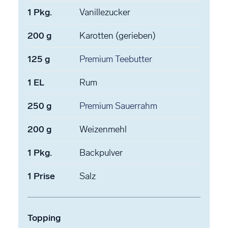
1
Pkg.
Vanillezucker
200
g
Karotten
(gerieben)
125
g
Premium Teebutter
1
EL
Rum
250
g
Premium Sauerrahm
200
g
Weizenmehl
1
Pkg.
Backpulver
1
Prise
Salz
Topping