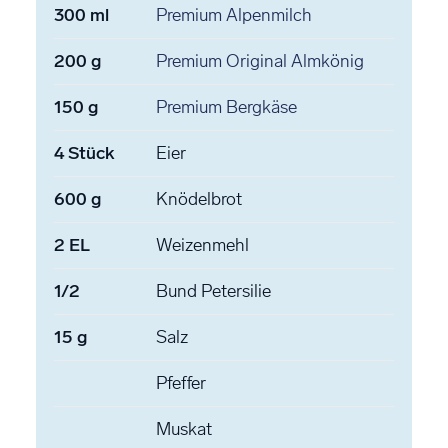
300
ml
Premium Alpenmilch
200
g
Premium Original Almkönig
150
g
Premium Bergkäse
4
Stück
Eier
600
g
Knödelbrot
2
EL
Weizenmehl
1/2
Bund Petersilie
15
g
Salz
Pfeffer
Muskat