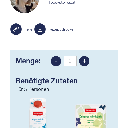
food-stories.at
Teilen
Rezept drucken
Menge:
-
+
Portion
Portion
reduzieren
erhöhen
Benötigte Zutaten
Für
5
Personen