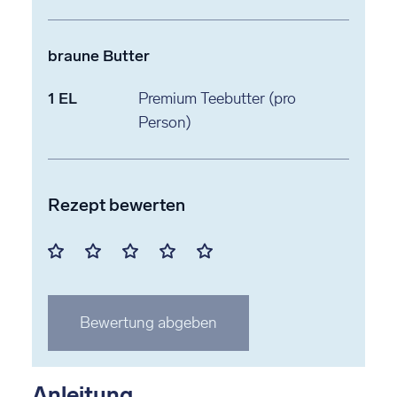
braune Butter
1
EL
Premium Teebutter
(pro
Person)
Rezept bewerten
Mit
Mit
Mit
Mit
Mit
1
2
3
4
5
Stern
Stern
Stern
Stern
Stern
Bewertung abgeben
bewerten
bewerten
bewerten
bewerten
bewerten
Anleitung