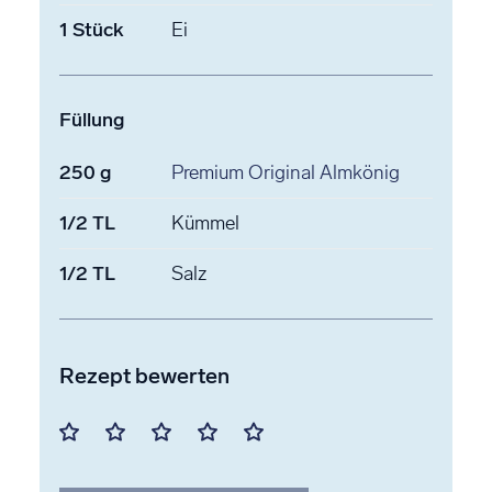
1
Stück
Ei
Füllung
250
g
Premium Original Almkönig
1/2
TL
Kümmel
1/2
TL
Salz
Rezept bewerten
Mit
Mit
Mit
Mit
Mit
1
2
3
4
5