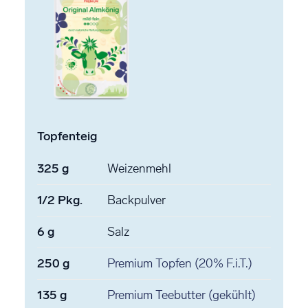
Topfenteig
325
g
Weizenmehl
1/2
Pkg.
Backpulver
6
g
Salz
250
g
Premium Topfen
(20% F.i.T.)
135
g
Premium Teebutter
(gekühlt)