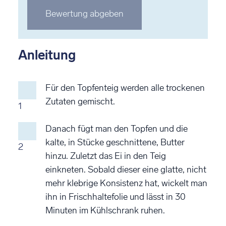
Stern
Stern
Stern
Stern
Stern
Bewertung abgeben
bewerten
bewerten
bewerten
bewerten
bewerten
Anleitung
Für den Topfenteig werden alle trockenen
Zutaten gemischt.
1
Danach fügt man den Topfen und die
kalte, in Stücke geschnittene, Butter
2
hinzu. Zuletzt das Ei in den Teig
einkneten. Sobald dieser eine glatte, nicht
mehr klebrige Konsistenz hat, wickelt man
ihn in Frischhaltefolie und lässt in 30
Minuten im Kühlschrank ruhen.