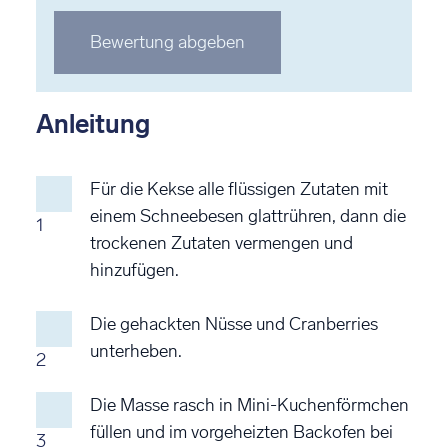
Stern
Stern
Stern
Stern
Stern
Bewertung abgeben
bewerten
bewerten
bewerten
bewerten
bewerten
Anleitung
Für die Kekse alle flüssigen Zutaten mit
einem Schneebesen glattrühren, dann die
1
trockenen Zutaten vermengen und
hinzufügen.
Die gehackten Nüsse und Cranberries
unterheben.
2
Die Masse rasch in Mini-Kuchenförmchen
füllen und im vorgeheizten Backofen bei
3