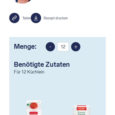
Teilen
Rezept drucken
Menge:
-
+
Portion
Portion
reduzieren
erhöhen
Benötigte Zutaten
Für
12
Küchlein