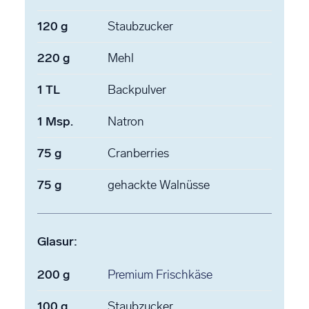
120
g
Staubzucker
220
g
Mehl
1
TL
Backpulver
1
Msp.
Natron
75
g
Cranberries
75
g
gehackte Walnüsse
Glasur:
200
g
Premium Frischkäse
100
g
Staubzucker