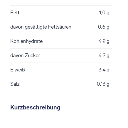
Fett
1,0 g
davon gesättigte Fettsäuren
0,6 g
Kohlenhydrate
4,2 g
davon Zucker
4,2 g
Eiweiß
3,4 g
Salz
0,13 g
Kurzbeschreibung