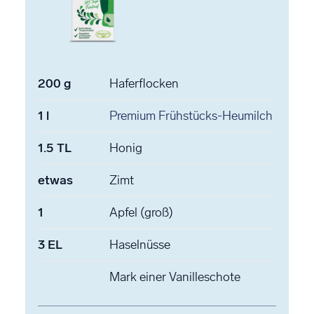
200
g
Haferflocken
1
l
Premium Frühstücks-Heumilch
1.5
TL
Honig
etwas
Zimt
1
Apfel
(groß)
3
EL
Haselnüsse
Mark einer Vanilleschote