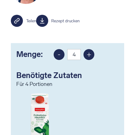
Teilen
Rezept drucken
Menge:
-
+
Portion
Portion
reduzieren
erhöhen
Benötigte Zutaten
Für
4
Portionen