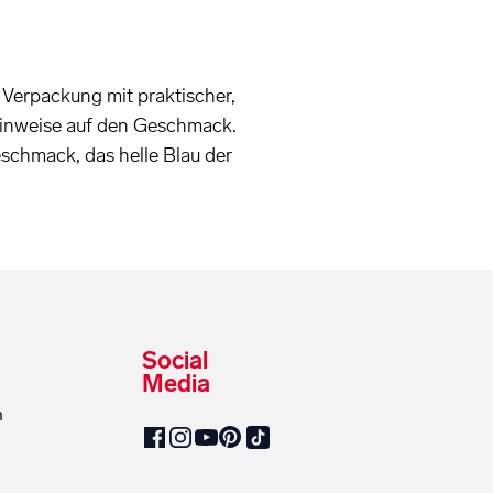
 Verpackung mit praktischer,
Hinweise auf den Geschmack.
schmack, das helle Blau der
Social
Media
n
SalzburgMilch auf Pinterest
SalzburgMilch auf Facebook
SalzburgMilch auf Instagram
SalzburgMilch auf YouTube
SalzburgMilch auf TikTok