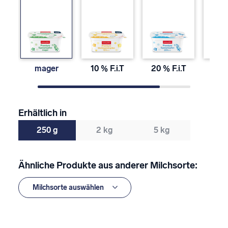
mager
10 % F.i.T
20 % F.i.T
40 % 
Erhältlich in
250 g
2 kg
5 kg
Ähnliche Produkte aus anderer Milchsorte: