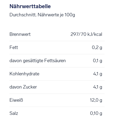
Nährwerttabelle
Durchschnitt. Nährwerte je 100g
Brennwert
297/70 kJ/kcal
Fett
0,2 g
davon gesättigte Fettsäuren
0,1 g
Kohlenhydrate
4,1 g
davon Zucker
4,1 g
Eiweiß
12,0 g
Salz
0,10 g