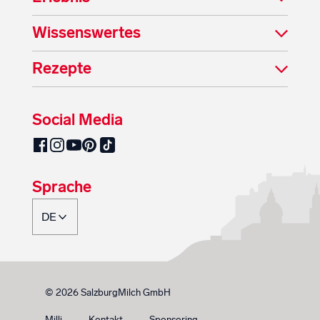
Wissenswertes
Rezepte
Social Media
SalzburgMilch auf Pinterest
SalzburgMilch auf Facebook
SalzburgMilch auf Instagram
SalzburgMilch auf YouTube
SalzburgMilch auf TikTok
Sprache
© 2026 SalzburgMilch GmbH
Milli
Kontakt
Sponsoring