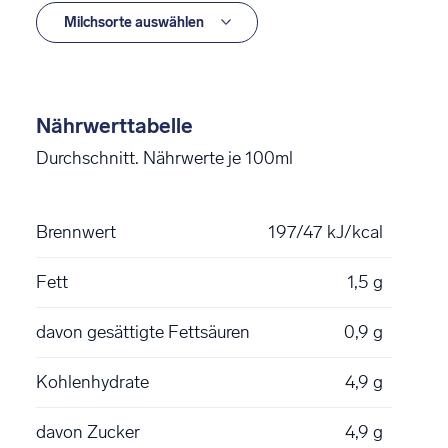
Nährwerttabelle
Durchschnitt. Nährwerte je 100ml
Brennwert
197/47 kJ/kcal
Fett
1,5 g
davon gesättigte Fettsäuren
0,9 g
Kohlenhydrate
4,9 g
davon Zucker
4,9 g