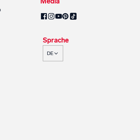
Media
n
SalzburgMilch auf Pinterest
SalzburgMilch auf Facebook
SalzburgMilch auf Instagram
SalzburgMilch auf YouTube
SalzburgMilch auf TikTok
Sprache