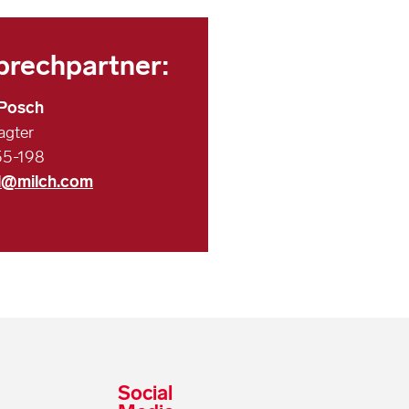
prechpartner:
 Posch
agter
55-198
l@milch.com
Social