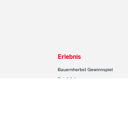
Erlebnis
Bauernherbst Gewinnspiel
Spielplatz
Videos
SalzburgMilch Fanartikel