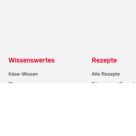
Wissenswertes
Rezepte
Käse-Wissen
Alle Rezepte
Blog
Bäuerinnen-Rezept
Podcast
Kinder-Rezepte
Land & Bauern
Kuchen & Torten
Wissen FAQ
Schnell & Einfach