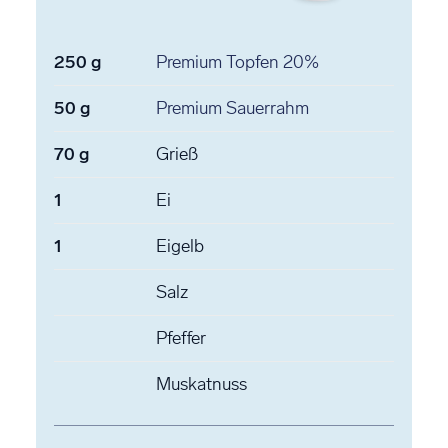
250
g
Premium Topfen
20%
50
g
Premium Sauerrahm
70
g
Grieß
1
Ei
1
Eigelb
Salz
Pfeffer
Muskatnuss