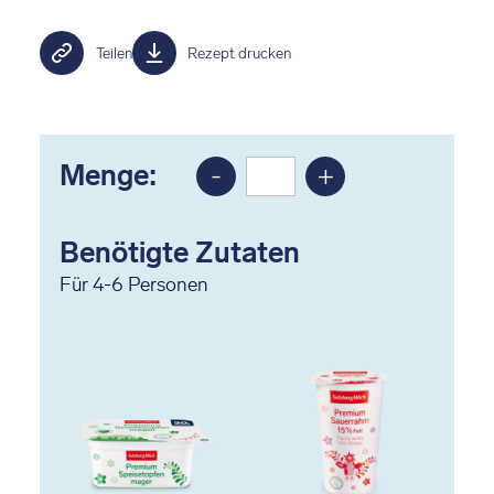
Teilen
Rezept drucken
Menge:
-
+
Portion
Portion
reduzieren
erhöhen
Benötigte Zutaten
Für
4-6
Personen