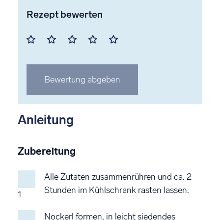
Rezept bewerten
Mit
Mit
Mit
Mit
Mit
1
2
3
4
5
Stern
Stern
Stern
Stern
Stern
Bewertung abgeben
bewerten
bewerten
bewerten
bewerten
bewerten
Anleitung
Zubereitung
Alle Zutaten zusammenrühren und ca. 2
Stunden im Kühlschrank rasten lassen.
1
Nockerl formen, in leicht siedendes