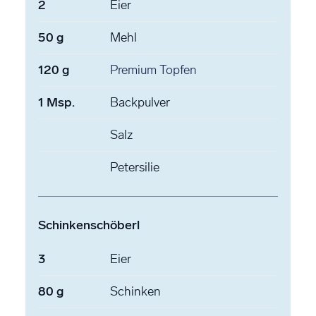
2
Eier
50
g
Mehl
120
g
Premium Topfen
1
Msp.
Backpulver
Salz
Petersilie
Schinkenschöberl
3
Eier
80
g
Schinken