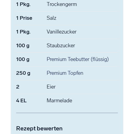
1
Pkg.
Trockengerm
1
Prise
Salz
1
Pkg.
Vanillezucker
100
g
Staubzucker
100
g
Premium Teebutter
(flüssig)
250
g
Premium Topfen
2
Eier
4
EL
Marmelade
Rezept bewerten