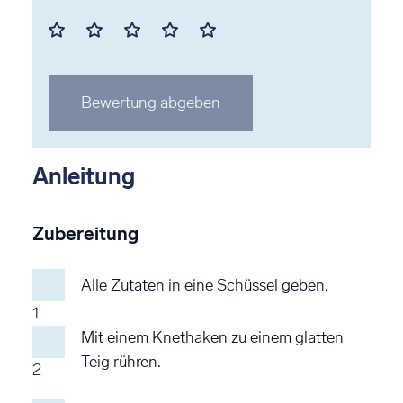
Mit
Mit
Mit
Mit
Mit
1
2
3
4
5
Stern
Stern
Stern
Stern
Stern
Bewertung abgeben
bewerten
bewerten
bewerten
bewerten
bewerten
Anleitung
Zubereitung
Alle Zutaten in eine Schüssel geben.
1
Mit einem Knethaken zu einem glatten
Teig rühren.
2