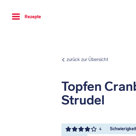
Toggle
Rezepte
navigation
zurück zur Übersicht
Topfen Cran
Strudel
Schwierigkeit 
4