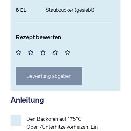
8
EL
Staubzucker
(gesiebt)
Rezept bewerten
Mit
Mit
Mit
Mit
Mit
1
2
3
4
5
Stern
Stern
Stern
Stern
Stern
Bewertung abgeben
bewerten
bewerten
bewerten
bewerten
bewerten
Anleitung
Den Backofen auf 175°C
Ober-/Unterhitze vorheizen. Ein
1