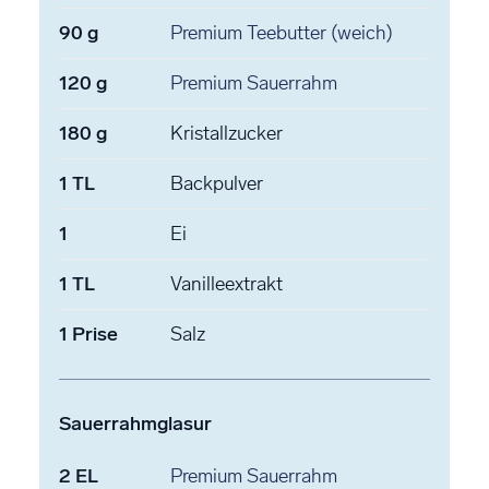
90
g
Premium Teebutter
(weich)
120
g
Premium Sauerrahm
180
g
Kristallzucker
1
TL
Backpulver
1
Ei
1
TL
Vanilleextrakt
1
Prise
Salz
Sauerrahmglasur
2
EL
Premium Sauerrahm