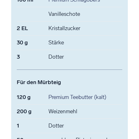
Vanilleschote
2
EL
Kristallzucker
30
g
Stärke
3
Dotter
Für den Mürbteig
120
g
Premium Teebutter
(kalt)
200
g
Weizenmehl
1
Dotter