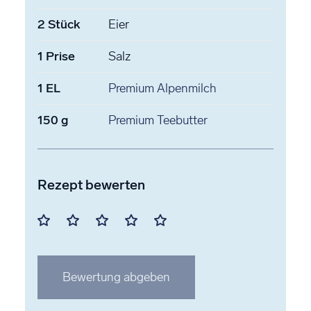
2
Stück
Eier
1
Prise
Salz
1
EL
Premium Alpenmilch
150
g
Premium Teebutter
Rezept bewerten
Mit
Mit
Mit
Mit
Mit
1
2
3
4
5
Stern
Stern
Stern
Stern
Stern
Bewertung abgeben
bewerten
bewerten
bewerten
bewerten
bewerten