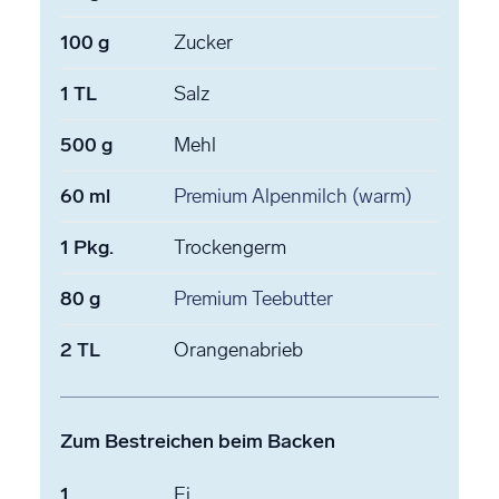
100
g
Zucker
1
TL
Salz
500
g
Mehl
60
ml
Premium Alpenmilch
(warm)
1
Pkg.
Trockengerm
80
g
Premium Teebutter
2
TL
Orangenabrieb
Zum Bestreichen beim Backen
1
Ei