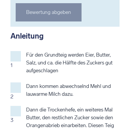
Stern
Stern
Stern
Stern
Stern
Bewertung abgeben
bewerten
bewerten
bewerten
bewerten
bewerten
Anleitung
Für den Grundteig werden Eier, Butter,
Salz, und ca. die Hälfte des Zuckers gut
1
aufgeschlagen
Dann kommen abwechselnd Mehl und
lauwarme Milch dazu.
2
Dann die Trockenhefe, ein weiteres Mal
Butter, den restlichen Zucker sowie den
3
Orangenabrieb einarbeiten. Diesen Teig