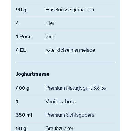
90
g
Haselnüsse
gemahlen
4
Eier
1
Prise
Zimt
4
EL
rote Ribiselmarmelade
Joghurtmasse
400
g
Premium Naturjogurt
3,6 %
1
Vanilleschote
350
ml
Premium Schlagobers
50
g
Staubzucker