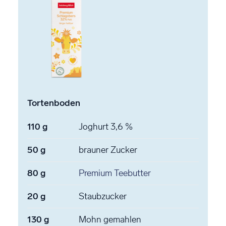
Tortenboden
110
g
Joghurt
3,6 %
50
g
brauner Zucker
80
g
Premium Teebutter
20
g
Staubzucker
130
g
Mohn
gemahlen