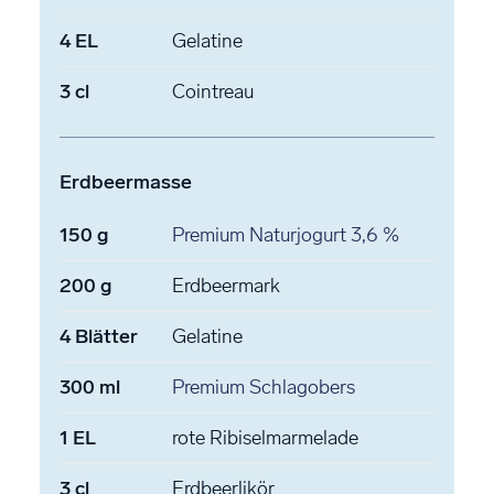
4
EL
Gelatine
3
cl
Cointreau
Erdbeermasse
150
g
Premium Naturjogurt
3,6 %
200
g
Erdbeermark
4
Blätter
Gelatine
300
ml
Premium Schlagobers
1
EL
rote Ribiselmarmelade
3
cl
Erdbeerlikör