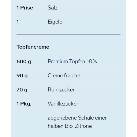
1
Prise
Salz
1
Eigelb
Topfencreme
600
g
Premium Topfen
10%
90
g
Crème fraîche
70
g
Rohrzucker
1
Pkg.
Vanillezucker
abgeriebene Schale
einer
halben Bio-Zitrone