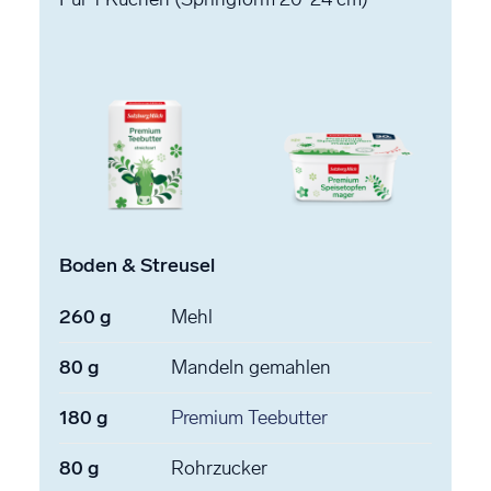
Boden & Streusel
260
g
Mehl
80
g
Mandeln
gemahlen
180
g
Premium Teebutter
80
g
Rohrzucker