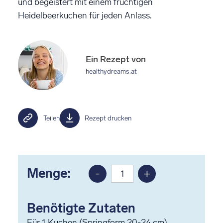
und begeistert mit einem fruchtigen
Heidelbeerkuchen für jeden Anlass.
Ein Rezept von
healthydreams.at
Teilen
Rezept drucken
Menge:
-
+
Portion
Portion
reduzieren
erhöhen
Benötigte Zutaten
Für
1
Kuchen (Springform 20-24 cm)