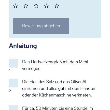
Mit
Mit
Mit
Mit
Mit
1
2
3
4
5
Stern
Stern
Stern
Stern
Stern
Bewertung abgeben
bewerten
bewerten
bewerten
bewerten
bewerten
Anleitung
Den Hartweizengrieß mit dem Mehl
vermegen.
1
Die Eier, das Salz und das Olivenöl
einrühren und alles gut mit den Händen
2
oder der Küchenmaschine verkneten.
Für ca. 50 Minuten bis eine Stunde im