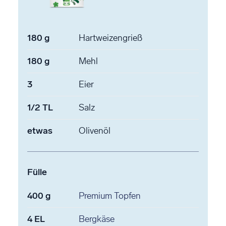
180
g
Hartweizengrieß
180
g
Mehl
3
Eier
1/2
TL
Salz
etwas
Olivenöl
Fülle
400
g
Premium Topfen
4
EL
Bergkäse