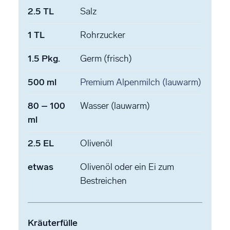
2.5
TL
Salz
1
TL
Rohrzucker
1.5
Pkg.
Germ
(frisch)
500
ml
Premium Alpenmilch
(lauwarm)
80
–
100
Wasser
(lauwarm)
ml
2.5
EL
Olivenöl
etwas
Olivenöl
oder ein Ei zum
Bestreichen
Kräuterfülle