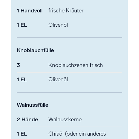
1
Handvoll
frische Kräuter
1
EL
Olivenöl
Knoblauchfülle
3
Knoblauchzehen
frisch
1
EL
Olivenöl
Walnussfülle
2
Hände
Walnusskerne
1
EL
Chiaöl
(oder ein anderes