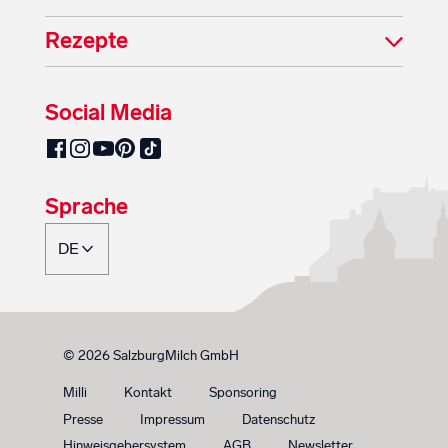
Rezepte
Social Media
SalzburgMilch auf Pinterest
SalzburgMilch auf Facebook
SalzburgMilch auf Instagram
SalzburgMilch auf YouTube
SalzburgMilch auf TikTok
Sprache
© 2026 SalzburgMilch GmbH
Milli
Kontakt
Sponsoring
Presse
Impressum
Datenschutz
Hinweisgebersystem
AGB
Newsletter