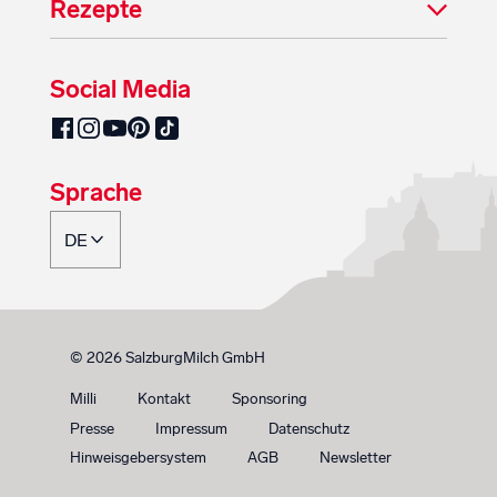
Rezepte
Social Media
SalzburgMilch auf Pinterest
SalzburgMilch auf Facebook
SalzburgMilch auf Instagram
SalzburgMilch auf YouTube
SalzburgMilch auf TikTok
Sprache
© 2026 SalzburgMilch GmbH
Milli
Kontakt
Sponsoring
Presse
Impressum
Datenschutz
Hinweisgebersystem
AGB
Newsletter