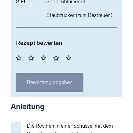
2
EL
Sonnenblumenöl
Staubzucker
(zum Bestreuen)
Rezept bewerten
Mit
Mit
Mit
Mit
Mit
1
2
3
4
5
Stern
Stern
Stern
Stern
Stern
Bewertung abgeben
bewerten
bewerten
bewerten
bewerten
bewerten
Anleitung
Die Rosinen in einer Schüssel mit dem