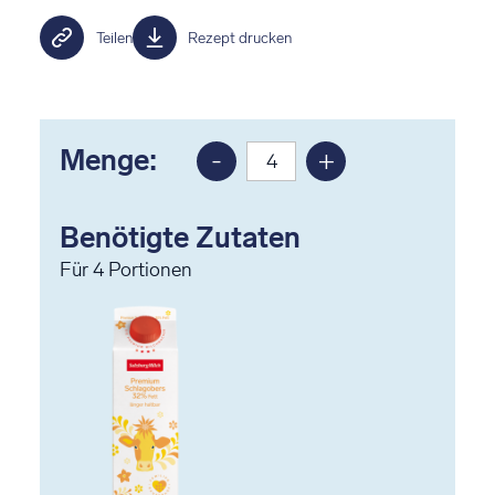
Teilen
Rezept drucken
Menge:
-
+
Portion
Portion
reduzieren
erhöhen
Benötigte Zutaten
Für
4
Portionen