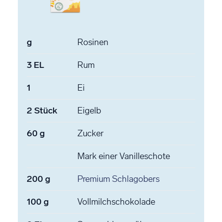
g
Rosinen
3
EL
Rum
1
Ei
2
Stück
Eigelb
60
g
Zucker
Mark einer Vanilleschote
200
g
Premium Schlagobers
100
g
Vollmilchschokolade