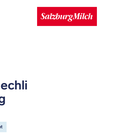
echli
g
pt