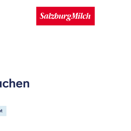
uchen
pt