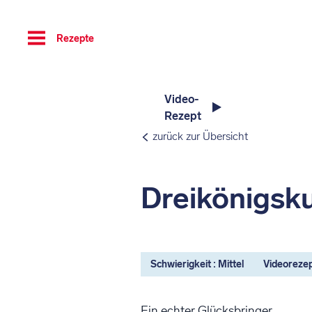
Toggle
Rezepte
navigation
Video-
Rezept
zurück zur Übersicht
Dreikönigsk
Schwierigkeit : Mittel
Videoreze
Ein echter Glücksbringer