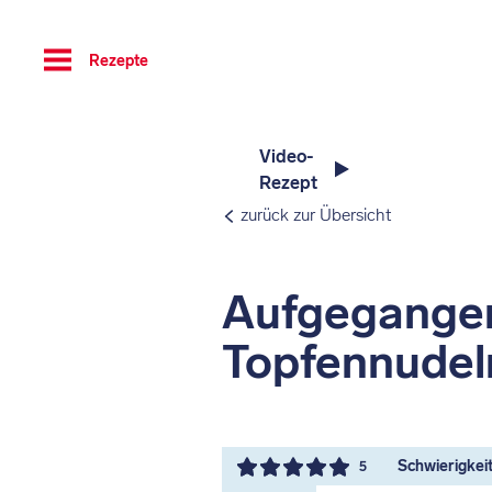
Toggle
Rezepte
navigation
Video-
Rezept
zurück zur Übersicht
Aufgegange
Topfennudel
Schwierigkeit 
5