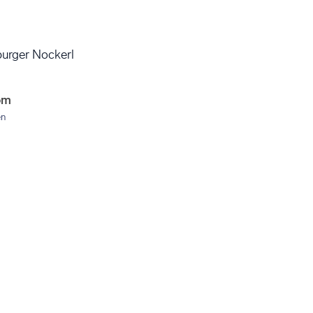
burger Nockerl
om
en