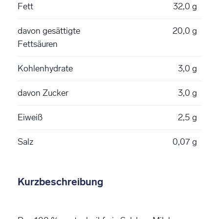
Fett
32,0 g
davon gesättigte
20,0 g
Fettsäuren
Kohlenhydrate
3,0 g
davon Zucker
3,0 g
Eiweiß
2,5 g
Salz
0,07 g
Kurzbeschreibung