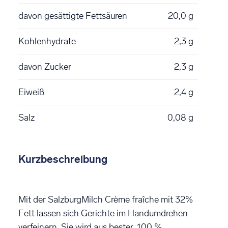
davon gesättigte Fettsäuren
20,0 g
Kohlenhydrate
2,3 g
davon Zucker
2,3 g
Eiweiß
2,4 g
Salz
0,08 g
Kurzbeschreibung
Mit der SalzburgMilch Crème fraîche mit 32%
Fett lassen sich Gerichte im Handumdrehen
verfeinern. Sie wird aus bester, 100 %