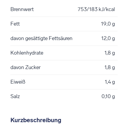
Brennwert
753/183 kJ/kcal
Fett
19,0 g
davon gesättigte Fettsäuren
12,0 g
Kohlenhydrate
1,8 g
davon Zucker
1,8 g
Eiweiß
1,4 g
Salz
0,10 g
Kurzbeschreibung