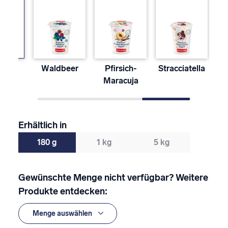
oko
Waldbeer
Pfirsich-
Stracciatella
Maracuja
Erhältlich in
180 g
1 kg
5 kg
Gewünschte Menge nicht verfügbar? Weitere
Produkte entdecken: