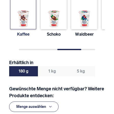
Kaffee
Schoko
Waldbeer
Pfir
Mar
Erhältlich in
180 g
1 kg
5 kg
Gewünschte Menge nicht verfügbar? Weitere
Produkte entdecken: