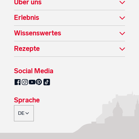
Über uns
Erlebnis
Wissenswertes
Rezepte
Social Media
SalzburgMilch auf Pinterest
SalzburgMilch auf Facebook
SalzburgMilch auf Instagram
SalzburgMilch auf YouTube
SalzburgMilch auf TikTok
Sprache