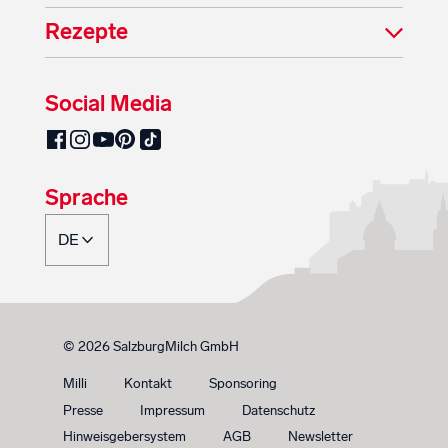
Rezepte
Social Media
SalzburgMilch auf Pinterest
SalzburgMilch auf Facebook
SalzburgMilch auf Instagram
SalzburgMilch auf YouTube
SalzburgMilch auf TikTok
Sprache
© 2026 SalzburgMilch GmbH
Milli
Kontakt
Sponsoring
Presse
Impressum
Datenschutz
Hinweisgebersystem
AGB
Newsletter