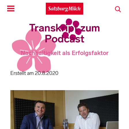
Toggle
navigation
Transkript zum
Podcast
Nachhaltigkeit als Erfolgsfaktor
Erstellt am 20.8.2020