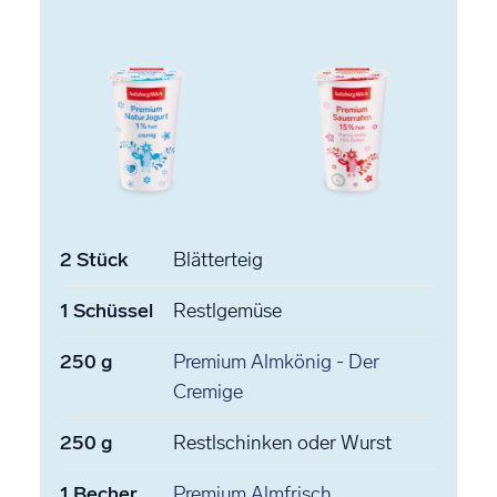
2
Stück
Blätterteig
1
Schüssel
Restlgemüse
250
g
Premium Almkönig - Der
Cremige
250
g
Restlschinken
oder Wurst
1
Becher
Premium Almfrisch