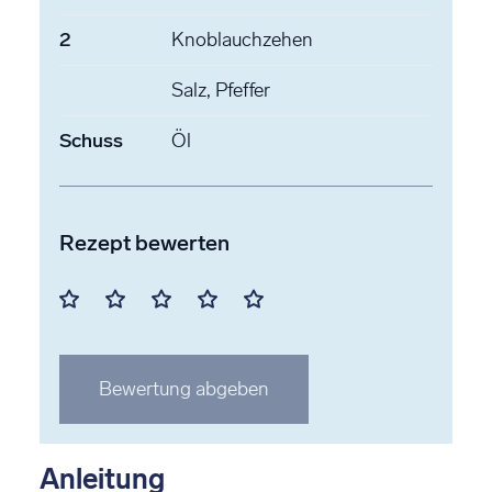
2
Knoblauchzehen
Salz, Pfeffer
Schuss
Öl
Rezept bewerten
Mit
Mit
Mit
Mit
Mit
1
2
3
4
5
Stern
Stern
Stern
Stern
Stern
Bewertung abgeben
bewerten
bewerten
bewerten
bewerten
bewerten
Anleitung