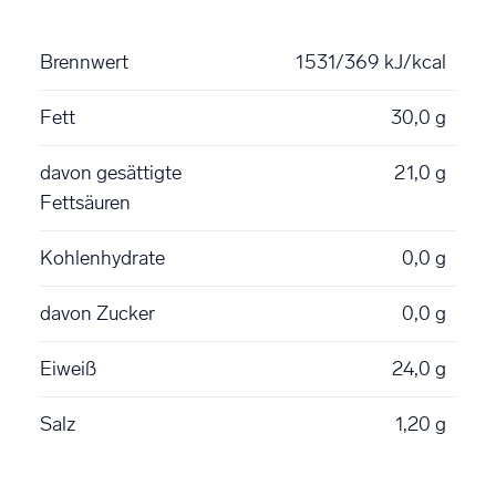
Brennwert
1531/369 kJ/kcal
Fett
30,0 g
davon gesättigte
21,0 g
Fettsäuren
Kohlenhydrate
0,0 g
davon Zucker
0,0 g
Eiweiß
24,0 g
Salz
1,20 g