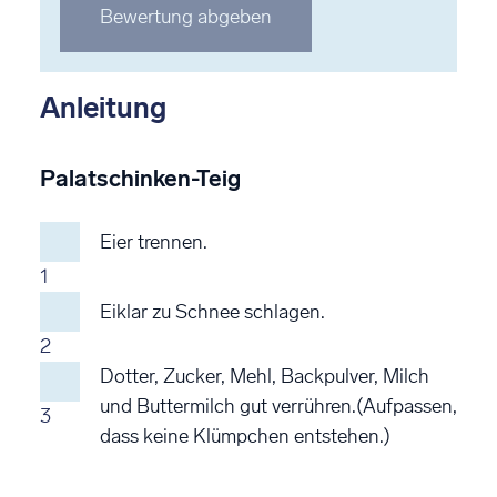
Stern
Stern
Stern
Stern
Stern
Bewertung abgeben
bewerten
bewerten
bewerten
bewerten
bewerten
Anleitung
Palatschinken-Teig
Eier trennen.
1
Eiklar zu Schnee schlagen.
2
Dotter, Zucker, Mehl, Backpulver, Milch
und Buttermilch gut verrühren.(Aufpassen,
3
dass keine Klümpchen entstehen.)