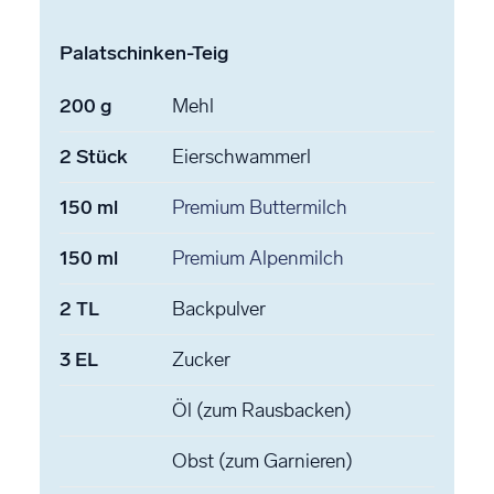
Palatschinken-Teig
200
g
Mehl
2
Stück
Eierschwammerl
150
ml
Premium Buttermilch
150
ml
Premium Alpenmilch
2
TL
Backpulver
3
EL
Zucker
Öl
(zum Rausbacken)
Obst
(zum Garnieren)