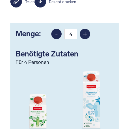
Teilen
Rezept drucken
Menge:
-
+
Portion
Portion
reduzieren
erhöhen
Benötigte Zutaten
Für
4
Personen