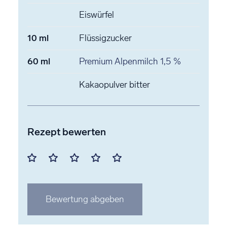
Eiswürfel
10
ml
Flüssigzucker
60
ml
Premium Alpenmilch
1,5 %
Kakaopulver
bitter
Rezept bewerten
Mit
Mit
Mit
Mit
Mit
1
2
3
4
5
Stern
Stern
Stern
Stern
Stern
Bewertung abgeben
bewerten
bewerten
bewerten
bewerten
bewerten