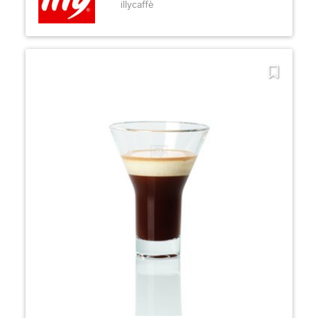
illycaffè