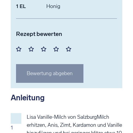
1
EL
Honig
Rezept bewerten
Mit
Mit
Mit
Mit
Mit
1
2
3
4
5
Stern
Stern
Stern
Stern
Stern
Bewertung abgeben
bewerten
bewerten
bewerten
bewerten
bewerten
Anleitung
Lisa Vanille-Milch von SalzburgMilch
erhitzen, Anis, Zimt, Kardamon und Vanille
1
hinzufügen und bei geringer Hitze etwa 10