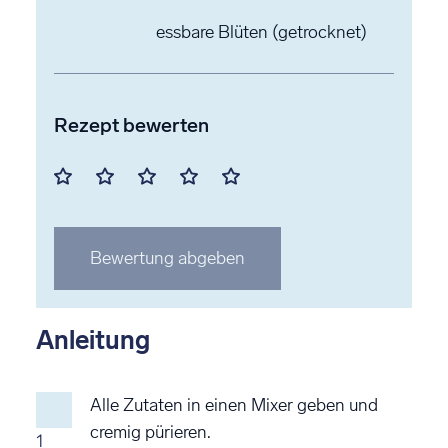
essbare Blüten
(getrocknet)
Rezept bewerten
Mit
Mit
Mit
Mit
Mit
1
2
3
4
5
Stern
Stern
Stern
Stern
Stern
Bewertung abgeben
bewerten
bewerten
bewerten
bewerten
bewerten
Anleitung
Alle Zutaten in einen Mixer geben und
cremig pürieren.
1