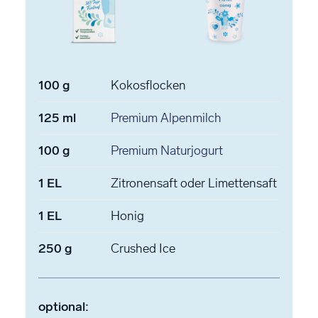
100
g
Kokosflocken
125
ml
Premium Alpenmilch
100
g
Premium Naturjogurt
1
EL
Zitronensaft
oder Limettensaft
1
EL
Honig
250
g
Crushed Ice
optional: