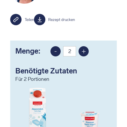
Teilen
Rezept drucken
Menge:
-
+
Portion
Portion
reduzieren
erhöhen
Benötigte Zutaten
Für
2
Portionen