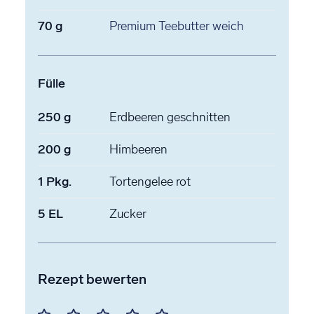
70
g
Premium Teebutter
weich
Fülle
250
g
Erdbeeren
geschnitten
200
g
Himbeeren
1
Pkg.
Tortengelee
rot
5
EL
Zucker
Rezept bewerten
Mit
Mit
Mit
Mit
Mit