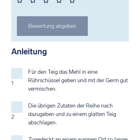
1
2
3
4
5
Stern
Stern
Stern
Stern
Stern
Bewertung abgeben
bewerten
bewerten
bewerten
bewerten
bewerten
Anleitung
Für den Teig das Mehl in eine
Rührschüssel geben und mit der Germ gut
1
vermischen.
Die übrigen Zutaten der Reihe nach
dazugeben und zu einem glatten Teig
2
abschlagen.
Zugedeckt an einem warmen Ort so lange