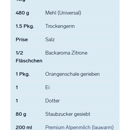
480
g
Mehl
(Universal)
1.5
Pkg.
Trockengerm
Prise
Salz
1/2
Backaroma
Zitrone
Fläschchen
1
Pkg.
Orangenschale
gerieben
1
Ei
1
Dotter
80
g
Staubzucker
gesiebt
200
ml
Premium Alpenmilch
(lauwarm)