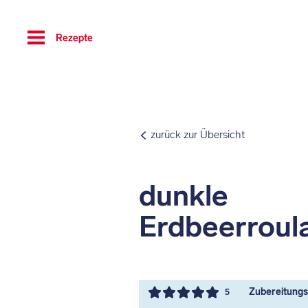
Toggle
Rezepte
navigation
zurück zur Übersicht
dunkle
Erdbeerroul
Zubereitungsz
5